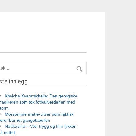
ste innlegg
Khvicha Kvaratskhelia: Den georgiske
magikeren som tok fotballverdenen med
storm
Morsomme matte-vitser som faktisk
ærer barnet gangetabellen
Nettkasino – Vær trygg og finn lykken
å nettet