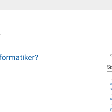
R
nformatiker?
Si
l
p