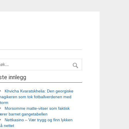
ste innlegg
Khvicha Kvaratskhelia: Den georgiske
magikeren som tok fotballverdenen med
storm
Morsomme matte-vitser som faktisk
ærer barnet gangetabellen
Nettkasino – Vær trygg og finn lykken
å nettet