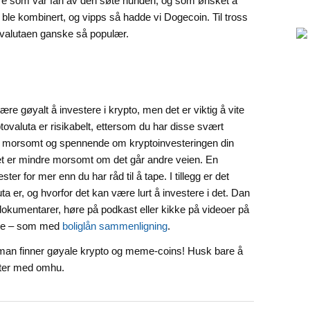
ere som var fan av den søte hunden, og som ønsket å
ble kombinert, og vipps så hadde vi Dogecoin. Til tross
tovalutaen ganske så populær.
e gøyalt å investere i krypto, men det er viktig å vite
yptovaluta er risikabelt, ettersom du har disse svært
de morsomt og spennende om kryptoinvesteringen din
et er mindre morsomt om det går andre veien. En
er for mer enn du har råd til å tape. I tillegg er det
ta er, og hvorfor det kan være lurt å investere i det. Dan
dokumentarer, høre på podkast eller kikke på videoer på
te – som med
boliglån sammenligning
.
man finner gøyale krypto og meme-coins! Husk bare å
ster med omhu.