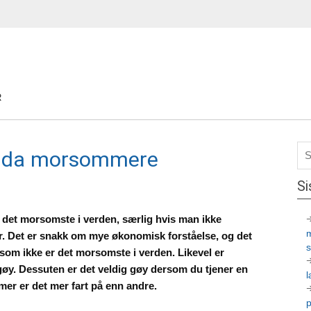
R
 enda morsommere
Si
r det morsomste i verden, særlig hvis man ikke
rer. Det er snakk om mye økonomisk forståelse, og det
e som ikke er det morsomste i verden. Likevel er
 gøy. Dessuten er det veldig gøy dersom du tjener en
l
er er det mer fart på enn andre.
p