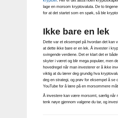
kryptoer
. Her er det altså noen kryptoskap
lage en morsom kryptovaluta. De to tingene 
for at det startet som en spøk, så ble kryp
Ikke bare en lek
Dette var et eksempel på hvordan det kan vær
at dette ikke bare er en lek. Å invester i kr
svingende verdiene. Det er klart det er bå
skyter i været og blir mega populær, men d
hovedregel når man investerer er å ikke invest
viktig at du lærer deg grundig hva kryptovalu
deg en strategi, og prøv for eksempel å se 
YouTube for å lære på en morsommere må
Å investere kan være morsomt, særlig når 
tenk nøye gjennom valgene du tar, og inve