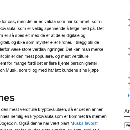
uro for oss, men det er en valuta som har kommet, som i
ryptovaluta, som er veldig spennende å følge med på. Det
m er så spesielt med de er at de er digitale og
italt, og ikke som mynter eller kroner. I tillegg blir de
 derfor være store verdisvingninger. Det kan man merke
Bitcoin er den mest populære, og mest verdifulle
nt for mange fordi det er flere kjente personligheter
lon Musk, som til og med har latt kundene sine kjøpe
mes
om den mest verdifulle kryptovalutaen, så er det en annen
Ar
 finnes nemlig en kryptovaluta som er kommet fra memen
Dogecoin. Også denne har vært blant
Musks favoritt
Ark