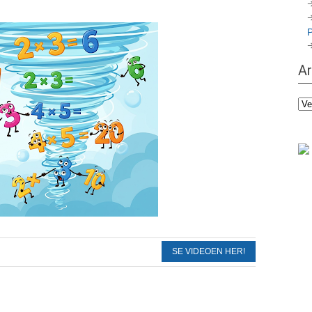
Ar
Ark
SE VIDEOEN HER!