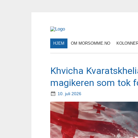
HJEM
OM MORSOMME.NO
KOLONNE
Khvicha Kvaratskheli
magikeren som tok f
10. juli 2026