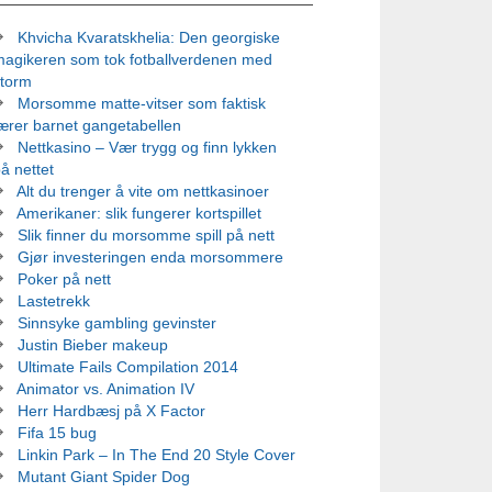
Khvicha Kvaratskhelia: Den georgiske
magikeren som tok fotballverdenen med
storm
Morsomme matte-vitser som faktisk
ærer barnet gangetabellen
Nettkasino – Vær trygg og finn lykken
å nettet
Alt du trenger å vite om nettkasinoer
Amerikaner: slik fungerer kortspillet
Slik finner du morsomme spill på nett
Gjør investeringen enda morsommere
Poker på nett
Lastetrekk
Sinnsyke gambling gevinster
Justin Bieber makeup
Ultimate Fails Compilation 2014
Animator vs. Animation IV
Herr Hardbæsj på X Factor
Fifa 15 bug
Linkin Park – In The End 20 Style Cover
Mutant Giant Spider Dog