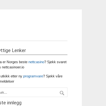
ttige Lenker
a er Norges beste
nettcasino
? Sjekk svaret
 nettcasinoer.io
utkikk etter ny
programvare
? Sjekk våre
meldelser
ste innlegg