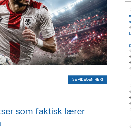
l
p
SE VIDEOEN HER!
er som faktisk lærer
n