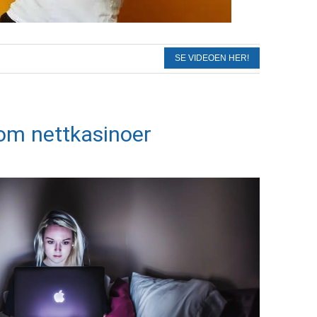
SE VIDEOEN HER!
 om nettkasinoer