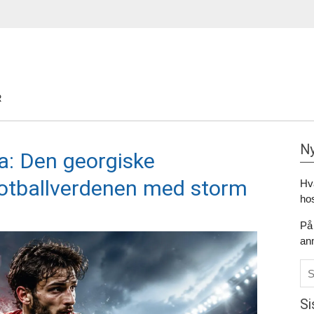
R
Ny
a: Den georgiske
otballverdenen med storm
Hv
hos
På 
an
Si