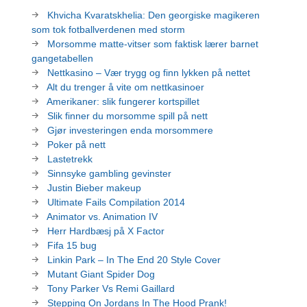
Khvicha Kvaratskhelia: Den georgiske magikeren
som tok fotballverdenen med storm
Morsomme matte-vitser som faktisk lærer barnet
gangetabellen
Nettkasino – Vær trygg og finn lykken på nettet
Alt du trenger å vite om nettkasinoer
Amerikaner: slik fungerer kortspillet
Slik finner du morsomme spill på nett
Gjør investeringen enda morsommere
Poker på nett
Lastetrekk
Sinnsyke gambling gevinster
Justin Bieber makeup
Ultimate Fails Compilation 2014
Animator vs. Animation IV
Herr Hardbæsj på X Factor
Fifa 15 bug
Linkin Park – In The End 20 Style Cover
Mutant Giant Spider Dog
Tony Parker Vs Remi Gaillard
Stepping On Jordans In The Hood Prank!