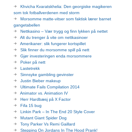
Khvicha Kvaratskhelia: Den georgiske magikeren
som tok fotballverdenen med storm
Morsomme matte-vitser som faktisk lærer barnet
gangetabellen
Nettkasino – Vær trygg og finn lykken på nettet
Alt du trenger å vite om nettkasinoer
Amerikaner: slik fungerer kortspillet
Slik finner du morsomme spill på nett
Gjør investeringen enda morsommere
Poker på nett
Lastetrekk
Sinnsyke gambling gevinster
Justin Bieber makeup
Ultimate Fails Compilation 2014
Animator vs. Animation IV
Herr Hardbæsj på X Factor
Fifa 15 bug
Linkin Park – In The End 20 Style Cover
Mutant Giant Spider Dog
Tony Parker Vs Remi Gaillard
Stepping On Jordans In The Hood Prank!