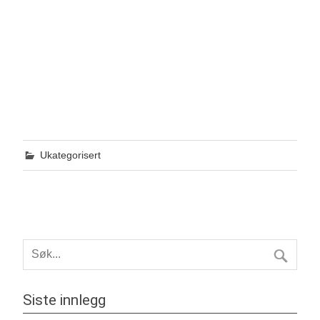
Ukategorisert
Siste innlegg