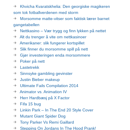
Khvicha Kvaratskhelia: Den georgiske magikeren
som tok fotballverdenen med storm
Morsomme matte-vitser som faktisk lærer barnet
gangetabellen
Nettkasino – Vær trygg og finn lykken på nettet
Alt du trenger å vite om nettkasinoer
Amerikaner: slik fungerer kortspillet
Slik finner du morsomme spill på nett
Gjør investeringen enda morsommere
Poker på nett
Lastetrekk
Sinnsyke gambling gevinster
Justin Bieber makeup
Ultimate Fails Compilation 2014
Animator vs. Animation IV
Herr Hardbæsj på X Factor
Fifa 15 bug
Linkin Park – In The End 20 Style Cover
Mutant Giant Spider Dog
Tony Parker Vs Remi Gaillard
Stepping On Jordans In The Hood Prank!