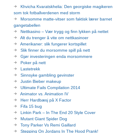
Khvicha Kvaratskhelia: Den georgiske magikeren
som tok fotballverdenen med storm
Morsomme matte-vitser som faktisk lærer barnet
gangetabellen
Nettkasino – Vær trygg og finn lykken på nettet
Alt du trenger å vite om nettkasinoer
Amerikaner: slik fungerer kortspillet
Slik finner du morsomme spill på nett
Gjør investeringen enda morsommere
Poker på nett
Lastetrekk
Sinnsyke gambling gevinster
Justin Bieber makeup
Ultimate Fails Compilation 2014
Animator vs. Animation IV
Herr Hardbæsj på X Factor
Fifa 15 bug
Linkin Park – In The End 20 Style Cover
Mutant Giant Spider Dog
Tony Parker Vs Remi Gaillard
Stepping On Jordans In The Hood Prank!