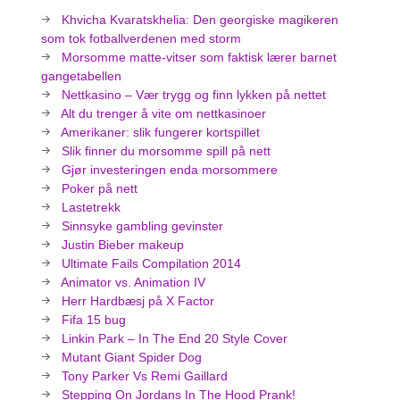
Khvicha Kvaratskhelia: Den georgiske magikeren
som tok fotballverdenen med storm
Morsomme matte-vitser som faktisk lærer barnet
gangetabellen
Nettkasino – Vær trygg og finn lykken på nettet
Alt du trenger å vite om nettkasinoer
Amerikaner: slik fungerer kortspillet
Slik finner du morsomme spill på nett
Gjør investeringen enda morsommere
Poker på nett
Lastetrekk
Sinnsyke gambling gevinster
Justin Bieber makeup
Ultimate Fails Compilation 2014
Animator vs. Animation IV
Herr Hardbæsj på X Factor
Fifa 15 bug
Linkin Park – In The End 20 Style Cover
Mutant Giant Spider Dog
Tony Parker Vs Remi Gaillard
Stepping On Jordans In The Hood Prank!