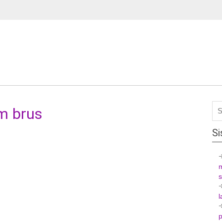
m brus
Si
l
p