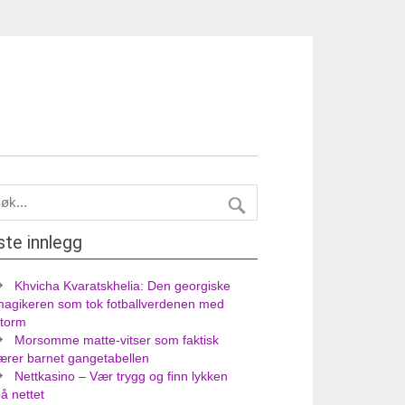
ste innlegg
Khvicha Kvaratskhelia: Den georgiske
magikeren som tok fotballverdenen med
storm
Morsomme matte-vitser som faktisk
ærer barnet gangetabellen
Nettkasino – Vær trygg og finn lykken
å nettet