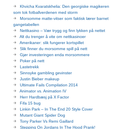
Khvicha Kvaratskhelia: Den georgiske magikeren
som tok fotballverdenen med storm
Morsomme matte-vitser som faktisk lærer barnet
gangetabellen
Nettkasino – Vær trygg og finn lykken på nettet
Alt du trenger å vite om nettkasinoer
Amerikaner: slik fungerer kortspillet
Slik finner du morsomme spill på nett
Gjør investeringen enda morsommere
Poker på nett
Lastetrekk
Sinnsyke gambling gevinster
Justin Bieber makeup
Ultimate Fails Compilation 2014
Animator vs. Animation IV
Herr Hardbæsj på X Factor
Fifa 15 bug
Linkin Park – In The End 20 Style Cover
Mutant Giant Spider Dog
Tony Parker Vs Remi Gaillard
Stepping On Jordans In The Hood Prank!