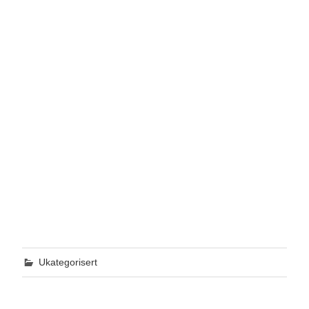
Ukategorisert