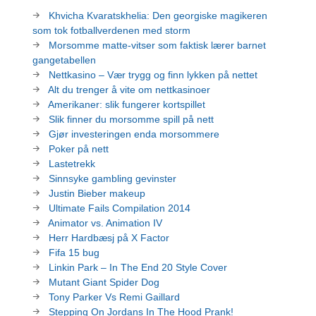
Khvicha Kvaratskhelia: Den georgiske magikeren
som tok fotballverdenen med storm
Morsomme matte-vitser som faktisk lærer barnet
gangetabellen
Nettkasino – Vær trygg og finn lykken på nettet
Alt du trenger å vite om nettkasinoer
Amerikaner: slik fungerer kortspillet
Slik finner du morsomme spill på nett
Gjør investeringen enda morsommere
Poker på nett
Lastetrekk
Sinnsyke gambling gevinster
Justin Bieber makeup
Ultimate Fails Compilation 2014
Animator vs. Animation IV
Herr Hardbæsj på X Factor
Fifa 15 bug
Linkin Park – In The End 20 Style Cover
Mutant Giant Spider Dog
Tony Parker Vs Remi Gaillard
Stepping On Jordans In The Hood Prank!