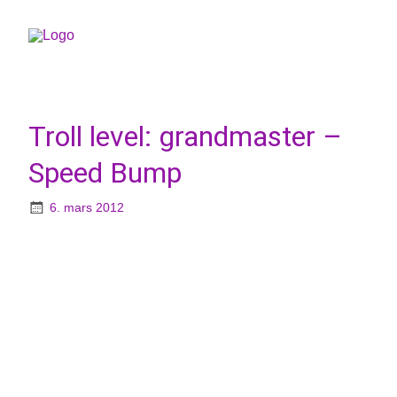
Troll level: grandmaster –
Speed Bump
6. mars 2012