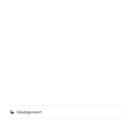
Ukategorisert