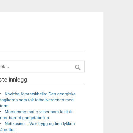
ste innlegg
Khvicha Kvaratskhelia: Den georgiske
magikeren som tok fotballverdenen med
storm
Morsomme matte-vitser som faktisk
ærer barnet gangetabellen
Nettkasino – Vær trygg og finn lykken
å nettet