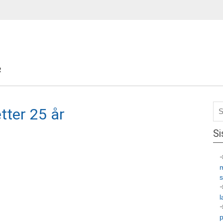
R
etter 25 år
Si
l
p