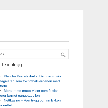
ste innlegg
Khvicha Kvaratskhelia: Den georgiske
magikeren som tok fotballverdenen med
storm
Morsomme matte-vitser som faktisk
ærer barnet gangetabellen
Nettkasino – Vær trygg og finn lykken
å nettet