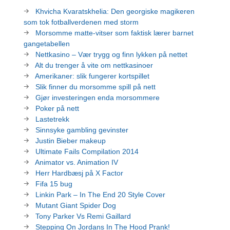
Khvicha Kvaratskhelia: Den georgiske magikeren
som tok fotballverdenen med storm
Morsomme matte-vitser som faktisk lærer barnet
gangetabellen
Nettkasino – Vær trygg og finn lykken på nettet
Alt du trenger å vite om nettkasinoer
Amerikaner: slik fungerer kortspillet
Slik finner du morsomme spill på nett
Gjør investeringen enda morsommere
Poker på nett
Lastetrekk
Sinnsyke gambling gevinster
Justin Bieber makeup
Ultimate Fails Compilation 2014
Animator vs. Animation IV
Herr Hardbæsj på X Factor
Fifa 15 bug
Linkin Park – In The End 20 Style Cover
Mutant Giant Spider Dog
Tony Parker Vs Remi Gaillard
Stepping On Jordans In The Hood Prank!