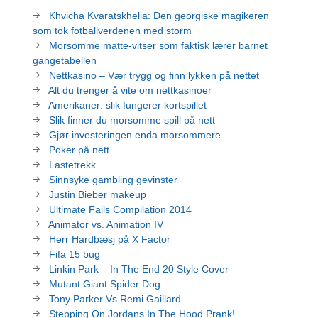
Khvicha Kvaratskhelia: Den georgiske magikeren
som tok fotballverdenen med storm
Morsomme matte-vitser som faktisk lærer barnet
gangetabellen
Nettkasino – Vær trygg og finn lykken på nettet
Alt du trenger å vite om nettkasinoer
Amerikaner: slik fungerer kortspillet
Slik finner du morsomme spill på nett
Gjør investeringen enda morsommere
Poker på nett
Lastetrekk
Sinnsyke gambling gevinster
Justin Bieber makeup
Ultimate Fails Compilation 2014
Animator vs. Animation IV
Herr Hardbæsj på X Factor
Fifa 15 bug
Linkin Park – In The End 20 Style Cover
Mutant Giant Spider Dog
Tony Parker Vs Remi Gaillard
Stepping On Jordans In The Hood Prank!