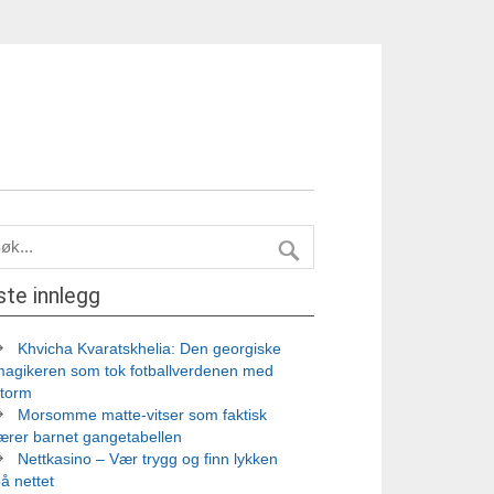
ste innlegg
Khvicha Kvaratskhelia: Den georgiske
magikeren som tok fotballverdenen med
storm
Morsomme matte-vitser som faktisk
ærer barnet gangetabellen
Nettkasino – Vær trygg og finn lykken
å nettet