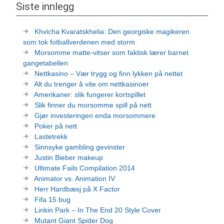
Siste innlegg
Khvicha Kvaratskhelia: Den georgiske magikeren
som tok fotballverdenen med storm
Morsomme matte-vitser som faktisk lærer barnet
gangetabellen
Nettkasino – Vær trygg og finn lykken på nettet
Alt du trenger å vite om nettkasinoer
Amerikaner: slik fungerer kortspillet
Slik finner du morsomme spill på nett
Gjør investeringen enda morsommere
Poker på nett
Lastetrekk
Sinnsyke gambling gevinster
Justin Bieber makeup
Ultimate Fails Compilation 2014
Animator vs. Animation IV
Herr Hardbæsj på X Factor
Fifa 15 bug
Linkin Park – In The End 20 Style Cover
Mutant Giant Spider Dog