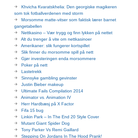
Khvicha Kvaratskhelia: Den georgiske magikeren
som tok fotballverdenen med storm
Morsomme matte-vitser som faktisk lærer barnet
gangetabellen
Nettkasino – Vær trygg og finn lykken på nettet
Alt du trenger å vite om nettkasinoer
Amerikaner: slik fungerer kortspillet
Slik finner du morsomme spill på nett
Gjør investeringen enda morsommere
Poker på nett
Lastetrekk
Sinnsyke gambling gevinster
Justin Bieber makeup
Ultimate Fails Compilation 2014
Animator vs. Animation IV
Herr Hardbæsj på X Factor
Fifa 15 bug
Linkin Park – In The End 20 Style Cover
Mutant Giant Spider Dog
Tony Parker Vs Remi Gaillard
Stepping On Jordans In The Hood Prank!