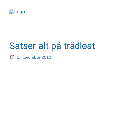
Satser alt på trådløst
1. november 2012