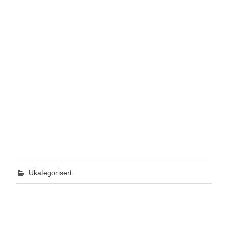
Ukategorisert