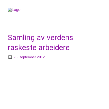
Samling av verdens
raskeste arbeidere
26. september 2012