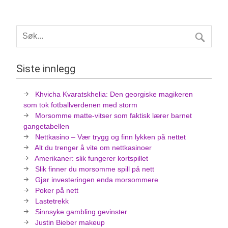
Siste innlegg
Khvicha Kvaratskhelia: Den georgiske magikeren
som tok fotballverdenen med storm
Morsomme matte-vitser som faktisk lærer barnet
gangetabellen
Nettkasino – Vær trygg og finn lykken på nettet
Alt du trenger å vite om nettkasinoer
Amerikaner: slik fungerer kortspillet
Slik finner du morsomme spill på nett
Gjør investeringen enda morsommere
Poker på nett
Lastetrekk
Sinnsyke gambling gevinster
Justin Bieber makeup