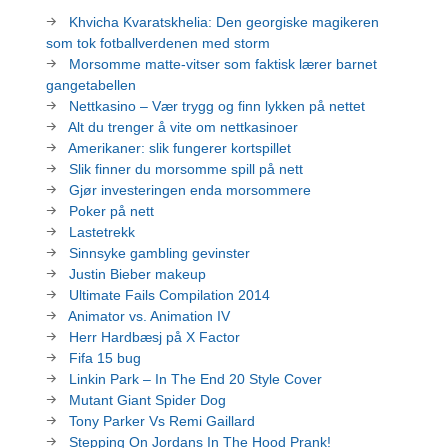
Khvicha Kvaratskhelia: Den georgiske magikeren
som tok fotballverdenen med storm
Morsomme matte-vitser som faktisk lærer barnet
gangetabellen
Nettkasino – Vær trygg og finn lykken på nettet
Alt du trenger å vite om nettkasinoer
Amerikaner: slik fungerer kortspillet
Slik finner du morsomme spill på nett
Gjør investeringen enda morsommere
Poker på nett
Lastetrekk
Sinnsyke gambling gevinster
Justin Bieber makeup
Ultimate Fails Compilation 2014
Animator vs. Animation IV
Herr Hardbæsj på X Factor
Fifa 15 bug
Linkin Park – In The End 20 Style Cover
Mutant Giant Spider Dog
Tony Parker Vs Remi Gaillard
Stepping On Jordans In The Hood Prank!