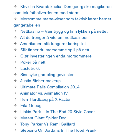
Khvicha Kvaratskhelia: Den georgiske magikeren
som tok fotballverdenen med storm
Morsomme matte-vitser som faktisk lærer barnet
gangetabellen
Nettkasino – Vær trygg og finn lykken på nettet
Alt du trenger å vite om nettkasinoer
Amerikaner: slik fungerer kortspillet
Slik finner du morsomme spill på nett
Gjør investeringen enda morsommere
Poker på nett
Lastetrekk
Sinnsyke gambling gevinster
Justin Bieber makeup
Ultimate Fails Compilation 2014
Animator vs. Animation IV
Herr Hardbæsj på X Factor
Fifa 15 bug
Linkin Park – In The End 20 Style Cover
Mutant Giant Spider Dog
Tony Parker Vs Remi Gaillard
Stepping On Jordans In The Hood Prank!