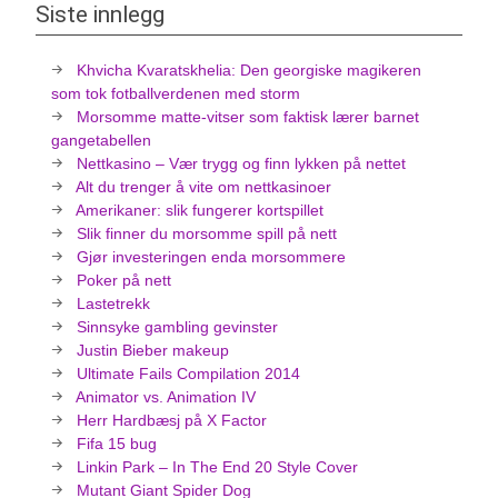
Siste innlegg
Khvicha Kvaratskhelia: Den georgiske magikeren
som tok fotballverdenen med storm
Morsomme matte-vitser som faktisk lærer barnet
gangetabellen
Nettkasino – Vær trygg og finn lykken på nettet
Alt du trenger å vite om nettkasinoer
Amerikaner: slik fungerer kortspillet
Slik finner du morsomme spill på nett
Gjør investeringen enda morsommere
Poker på nett
Lastetrekk
Sinnsyke gambling gevinster
Justin Bieber makeup
Ultimate Fails Compilation 2014
Animator vs. Animation IV
Herr Hardbæsj på X Factor
Fifa 15 bug
Linkin Park – In The End 20 Style Cover
Mutant Giant Spider Dog