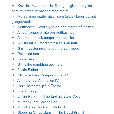
Khvicha Kvaratskhelia: Den georgiske magikeren
som tok fotballverdenen med storm
Morsomme matte-vitser som faktisk lærer barnet
gangetabellen
Nettkasino – Vær trygg og finn lykken på nettet
Alt du trenger å vite om nettkasinoer
Amerikaner: slik fungerer kortspillet
Slik finner du morsomme spill på nett
Gjør investeringen enda morsommere
Poker på nett
Lastetrekk
Sinnsyke gambling gevinster
Justin Bieber makeup
Ultimate Fails Compilation 2014
Animator vs. Animation IV
Herr Hardbæsj på X Factor
Fifa 15 bug
Linkin Park – In The End 20 Style Cover
Mutant Giant Spider Dog
Tony Parker Vs Remi Gaillard
Stepping On Jordans In The Hood Prank!