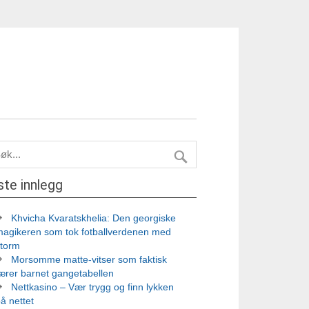
ste innlegg
Khvicha Kvaratskhelia: Den georgiske
magikeren som tok fotballverdenen med
storm
Morsomme matte-vitser som faktisk
ærer barnet gangetabellen
Nettkasino – Vær trygg og finn lykken
å nettet