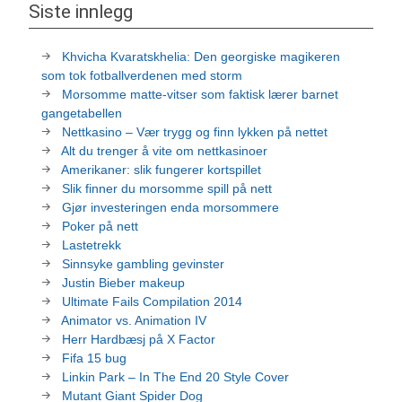
Siste innlegg
Khvicha Kvaratskhelia: Den georgiske magikeren
som tok fotballverdenen med storm
Morsomme matte-vitser som faktisk lærer barnet
gangetabellen
Nettkasino – Vær trygg og finn lykken på nettet
Alt du trenger å vite om nettkasinoer
Amerikaner: slik fungerer kortspillet
Slik finner du morsomme spill på nett
Gjør investeringen enda morsommere
Poker på nett
Lastetrekk
Sinnsyke gambling gevinster
Justin Bieber makeup
Ultimate Fails Compilation 2014
Animator vs. Animation IV
Herr Hardbæsj på X Factor
Fifa 15 bug
Linkin Park – In The End 20 Style Cover
Mutant Giant Spider Dog