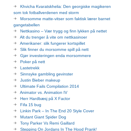
Khvicha Kvaratskhelia: Den georgiske magikeren
som tok fotballverdenen med storm
Morsomme matte-vitser som faktisk lærer barnet
gangetabellen
Nettkasino – Vær trygg og finn lykken på nettet
Alt du trenger å vite om nettkasinoer
Amerikaner: slik fungerer kortspillet
Slik finner du morsomme spill på nett
Gjør investeringen enda morsommere
Poker på nett
Lastetrekk
Sinnsyke gambling gevinster
Justin Bieber makeup
Ultimate Fails Compilation 2014
Animator vs. Animation IV
Herr Hardbæsj på X Factor
Fifa 15 bug
Linkin Park – In The End 20 Style Cover
Mutant Giant Spider Dog
Tony Parker Vs Remi Gaillard
Stepping On Jordans In The Hood Prank!