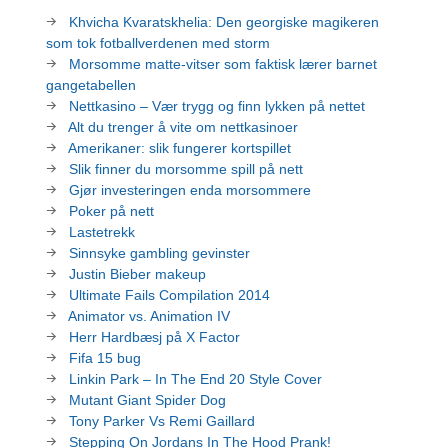
Khvicha Kvaratskhelia: Den georgiske magikeren
som tok fotballverdenen med storm
Morsomme matte-vitser som faktisk lærer barnet
gangetabellen
Nettkasino – Vær trygg og finn lykken på nettet
Alt du trenger å vite om nettkasinoer
Amerikaner: slik fungerer kortspillet
Slik finner du morsomme spill på nett
Gjør investeringen enda morsommere
Poker på nett
Lastetrekk
Sinnsyke gambling gevinster
Justin Bieber makeup
Ultimate Fails Compilation 2014
Animator vs. Animation IV
Herr Hardbæsj på X Factor
Fifa 15 bug
Linkin Park – In The End 20 Style Cover
Mutant Giant Spider Dog
Tony Parker Vs Remi Gaillard
Stepping On Jordans In The Hood Prank!