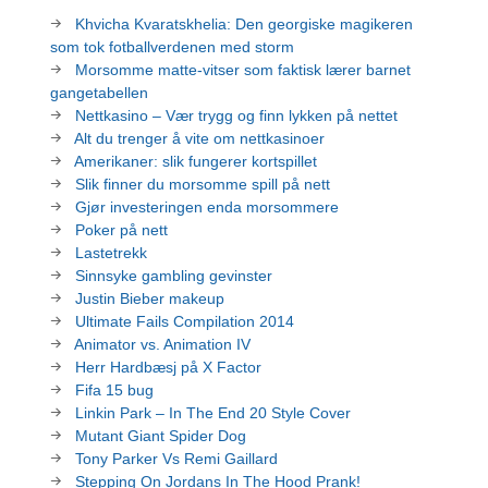
Khvicha Kvaratskhelia: Den georgiske magikeren
som tok fotballverdenen med storm
Morsomme matte-vitser som faktisk lærer barnet
gangetabellen
Nettkasino – Vær trygg og finn lykken på nettet
Alt du trenger å vite om nettkasinoer
Amerikaner: slik fungerer kortspillet
Slik finner du morsomme spill på nett
Gjør investeringen enda morsommere
Poker på nett
Lastetrekk
Sinnsyke gambling gevinster
Justin Bieber makeup
Ultimate Fails Compilation 2014
Animator vs. Animation IV
Herr Hardbæsj på X Factor
Fifa 15 bug
Linkin Park – In The End 20 Style Cover
Mutant Giant Spider Dog
Tony Parker Vs Remi Gaillard
Stepping On Jordans In The Hood Prank!