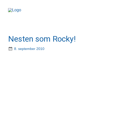
Nesten som Rocky!
8. september 2010