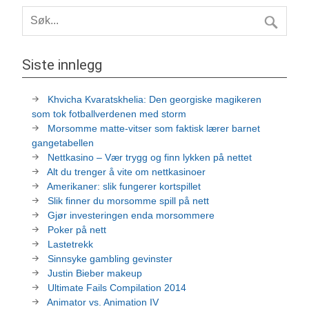
Siste innlegg
Khvicha Kvaratskhelia: Den georgiske magikeren
som tok fotballverdenen med storm
Morsomme matte-vitser som faktisk lærer barnet
gangetabellen
Nettkasino – Vær trygg og finn lykken på nettet
Alt du trenger å vite om nettkasinoer
Amerikaner: slik fungerer kortspillet
Slik finner du morsomme spill på nett
Gjør investeringen enda morsommere
Poker på nett
Lastetrekk
Sinnsyke gambling gevinster
Justin Bieber makeup
Ultimate Fails Compilation 2014
Animator vs. Animation IV