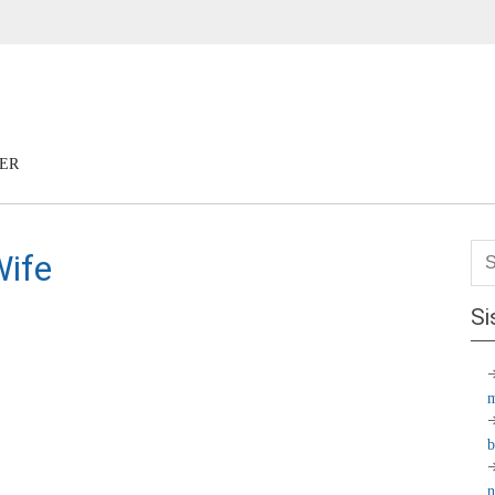
ER
ife
Si
m
b
n