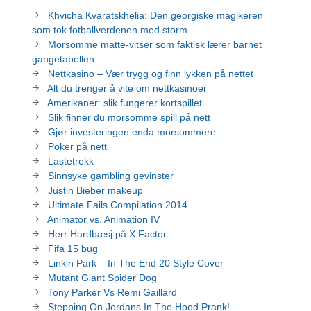
Khvicha Kvaratskhelia: Den georgiske magikeren
som tok fotballverdenen med storm
Morsomme matte-vitser som faktisk lærer barnet
gangetabellen
Nettkasino – Vær trygg og finn lykken på nettet
Alt du trenger å vite om nettkasinoer
Amerikaner: slik fungerer kortspillet
Slik finner du morsomme spill på nett
Gjør investeringen enda morsommere
Poker på nett
Lastetrekk
Sinnsyke gambling gevinster
Justin Bieber makeup
Ultimate Fails Compilation 2014
Animator vs. Animation IV
Herr Hardbæsj på X Factor
Fifa 15 bug
Linkin Park – In The End 20 Style Cover
Mutant Giant Spider Dog
Tony Parker Vs Remi Gaillard
Stepping On Jordans In The Hood Prank!