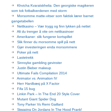
Khvicha Kvaratskhelia: Den georgiske magikeren
som tok fotballverdenen med storm
Morsomme matte-vitser som faktisk lærer barnet
gangetabellen
Nettkasino – Vær trygg og finn lykken på nettet
Alt du trenger å vite om nettkasinoer
Amerikaner: slik fungerer kortspillet
Slik finner du morsomme spill på nett
Gjør investeringen enda morsommere
Poker på nett
Lastetrekk
Sinnsyke gambling gevinster
Justin Bieber makeup
Ultimate Fails Compilation 2014
Animator vs. Animation IV
Herr Hardbæsj på X Factor
Fifa 15 bug
Linkin Park – In The End 20 Style Cover
Mutant Giant Spider Dog
Tony Parker Vs Remi Gaillard
Stepping On Jordans In The Hood Prank!