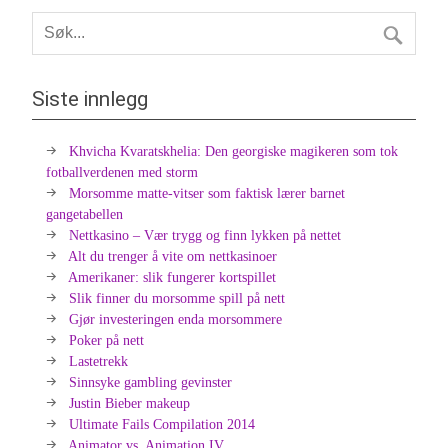
Siste innlegg
Khvicha Kvaratskhelia: Den georgiske magikeren som tok
fotballverdenen med storm
Morsomme matte-vitser som faktisk lærer barnet
gangetabellen
Nettkasino – Vær trygg og finn lykken på nettet
Alt du trenger å vite om nettkasinoer
Amerikaner: slik fungerer kortspillet
Slik finner du morsomme spill på nett
Gjør investeringen enda morsommere
Poker på nett
Lastetrekk
Sinnsyke gambling gevinster
Justin Bieber makeup
Ultimate Fails Compilation 2014
Animator vs. Animation IV