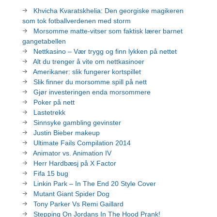
Khvicha Kvaratskhelia: Den georgiske magikeren
som tok fotballverdenen med storm
Morsomme matte-vitser som faktisk lærer barnet
gangetabellen
Nettkasino – Vær trygg og finn lykken på nettet
Alt du trenger å vite om nettkasinoer
Amerikaner: slik fungerer kortspillet
Slik finner du morsomme spill på nett
Gjør investeringen enda morsommere
Poker på nett
Lastetrekk
Sinnsyke gambling gevinster
Justin Bieber makeup
Ultimate Fails Compilation 2014
Animator vs. Animation IV
Herr Hardbæsj på X Factor
Fifa 15 bug
Linkin Park – In The End 20 Style Cover
Mutant Giant Spider Dog
Tony Parker Vs Remi Gaillard
Stepping On Jordans In The Hood Prank!