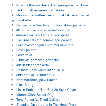
Khvicha Kvaratskhelia: Den georgiske magikeren
som tok fotballverdenen med storm
Morsomme matte-vitser som faktisk lærer barnet
gangetabellen
Nettkasino – Vær trygg og finn lykken på nettet
Alt du trenger å vite om nettkasinoer
Amerikaner: slik fungerer kortspillet
Slik finner du morsomme spill på nett
Gjør investeringen enda morsommere
Poker på nett
Lastetrekk
Sinnsyke gambling gevinster
Justin Bieber makeup
Ultimate Fails Compilation 2014
Animator vs. Animation IV
Herr Hardbæsj på X Factor
Fifa 15 bug
Linkin Park – In The End 20 Style Cover
Mutant Giant Spider Dog
Tony Parker Vs Remi Gaillard
Stepping On Jordans In The Hood Prank!