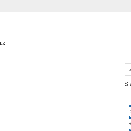
ER
Si
m
b
n