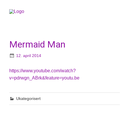
Mermaid Man
12. april 2014
https://www.youtube.com/watch?
v=pdrwgn_ABrk&feature=youtu.be
Ukategorisert