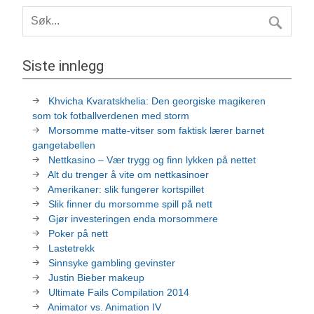
Siste innlegg
Khvicha Kvaratskhelia: Den georgiske magikeren
som tok fotballverdenen med storm
Morsomme matte-vitser som faktisk lærer barnet
gangetabellen
Nettkasino – Vær trygg og finn lykken på nettet
Alt du trenger å vite om nettkasinoer
Amerikaner: slik fungerer kortspillet
Slik finner du morsomme spill på nett
Gjør investeringen enda morsommere
Poker på nett
Lastetrekk
Sinnsyke gambling gevinster
Justin Bieber makeup
Ultimate Fails Compilation 2014
Animator vs. Animation IV