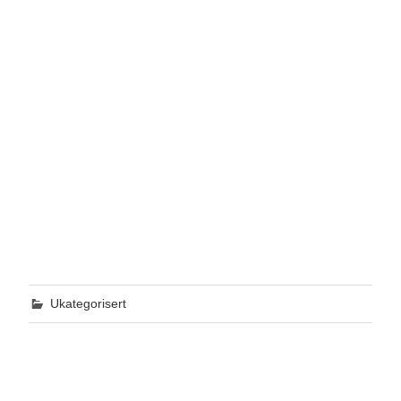
Ukategorisert