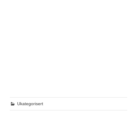
Ukategorisert