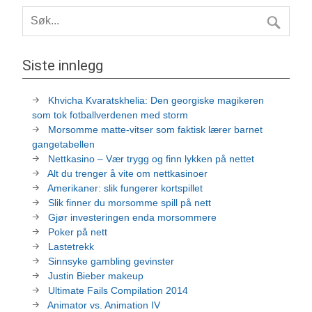
Siste innlegg
Khvicha Kvaratskhelia: Den georgiske magikeren
som tok fotballverdenen med storm
Morsomme matte-vitser som faktisk lærer barnet
gangetabellen
Nettkasino – Vær trygg og finn lykken på nettet
Alt du trenger å vite om nettkasinoer
Amerikaner: slik fungerer kortspillet
Slik finner du morsomme spill på nett
Gjør investeringen enda morsommere
Poker på nett
Lastetrekk
Sinnsyke gambling gevinster
Justin Bieber makeup
Ultimate Fails Compilation 2014
Animator vs. Animation IV