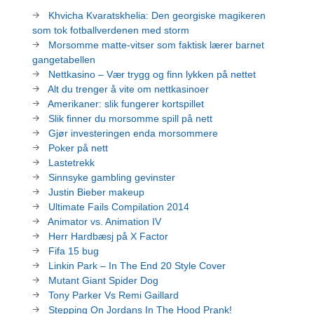
Khvicha Kvaratskhelia: Den georgiske magikeren
som tok fotballverdenen med storm
Morsomme matte-vitser som faktisk lærer barnet
gangetabellen
Nettkasino – Vær trygg og finn lykken på nettet
Alt du trenger å vite om nettkasinoer
Amerikaner: slik fungerer kortspillet
Slik finner du morsomme spill på nett
Gjør investeringen enda morsommere
Poker på nett
Lastetrekk
Sinnsyke gambling gevinster
Justin Bieber makeup
Ultimate Fails Compilation 2014
Animator vs. Animation IV
Herr Hardbæsj på X Factor
Fifa 15 bug
Linkin Park – In The End 20 Style Cover
Mutant Giant Spider Dog
Tony Parker Vs Remi Gaillard
Stepping On Jordans In The Hood Prank!