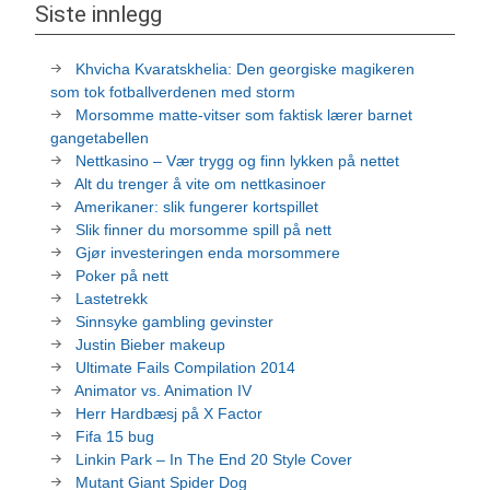
Siste innlegg
Khvicha Kvaratskhelia: Den georgiske magikeren
som tok fotballverdenen med storm
Morsomme matte-vitser som faktisk lærer barnet
gangetabellen
Nettkasino – Vær trygg og finn lykken på nettet
Alt du trenger å vite om nettkasinoer
Amerikaner: slik fungerer kortspillet
Slik finner du morsomme spill på nett
Gjør investeringen enda morsommere
Poker på nett
Lastetrekk
Sinnsyke gambling gevinster
Justin Bieber makeup
Ultimate Fails Compilation 2014
Animator vs. Animation IV
Herr Hardbæsj på X Factor
Fifa 15 bug
Linkin Park – In The End 20 Style Cover
Mutant Giant Spider Dog