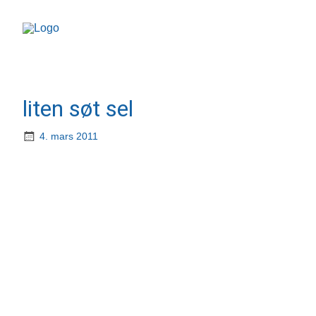
liten søt sel
4. mars 2011