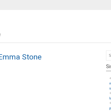
R
h Emma Stone
Si
l
p