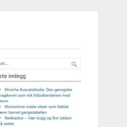
ste innlegg
Khvicha Kvaratskhelia: Den georgiske
magikeren som tok fotballverdenen med
storm
Morsomme matte-vitser som faktisk
ærer barnet gangetabellen
Nettkasino – Vær trygg og finn lykken
å nettet