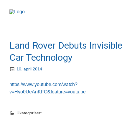
Land Rover Debuts Invisible
Car Technology
10. april 2014
https://www.youtube.com/watch?
v=Hyo0UeAnKFQ&feature=youtu.be
Ukategorisert