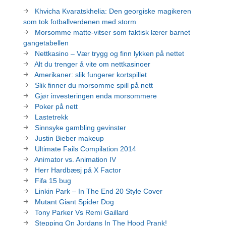
Khvicha Kvaratskhelia: Den georgiske magikeren
som tok fotballverdenen med storm
Morsomme matte-vitser som faktisk lærer barnet
gangetabellen
Nettkasino – Vær trygg og finn lykken på nettet
Alt du trenger å vite om nettkasinoer
Amerikaner: slik fungerer kortspillet
Slik finner du morsomme spill på nett
Gjør investeringen enda morsommere
Poker på nett
Lastetrekk
Sinnsyke gambling gevinster
Justin Bieber makeup
Ultimate Fails Compilation 2014
Animator vs. Animation IV
Herr Hardbæsj på X Factor
Fifa 15 bug
Linkin Park – In The End 20 Style Cover
Mutant Giant Spider Dog
Tony Parker Vs Remi Gaillard
Stepping On Jordans In The Hood Prank!